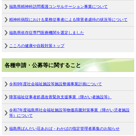
福島県精神科訪問看護コンサルテーション事業について
精神科病院における業務従事者による障害者虐待の状況等について
福島県依存症専門医療機関を選定しました
こころの健康や自殺対策トップ
各種申請・公募等に関すること
令和9年度社会福祉施設等施設整備事業計画について
障害福祉従事者処遇改善緊急支援事業（障がい者施設等）
令和7年度福島県社会福祉施設等物価高騰対策事業（障がい児者施設
等）について
福島県ばんだい荘あおば・わかばの指定管理者募集のお知らせ