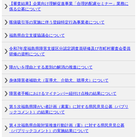
【審査結果】企業向け理解促進事業「合理的配慮セミナー」業務に
係る公募について
喀痰吸引等の実施に伴う登録特定行為事業者について
福島県自立支援協議会について
令和7年度福島県障害支援区分認定調査員研修及び市町村審査会委員
研修の資料について
障がいを理由とする差別の解消の推進について
身体障害者補助犬（盲導犬、介助犬、聴導犬）について
障害者手帳におけるマイナンバー紐付け点検の結果について
第５次福島県障がい者計画（素案）に対する県民意見公募（パブリ
ックコメント）の結果について
第４次福島県自殺対策推進行動計画（案）に対する県民意見公募
（パブリックコメント）の実施結果について