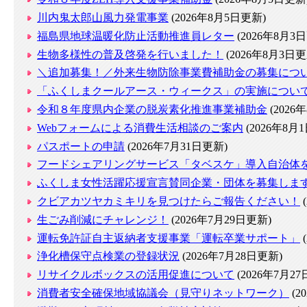
川内鬼太郎山風力発電事業
(2026年8月5日更新)
福島県地球温暖化防止活動推進員レター
(2026年8月3
生物多様性の普及啓発を行いました！
(2026年8月3日更
＼追加募集！／外来生物防除事業費補助金の募集につ
「ふくしまクールアース・ウィークス」の実施につい
令和８年度県内企業の脱炭素化推進事業補助金
(2026
Webフォームによる消費生活相談のご案内
(2026年8月
パスポートの申請
(2026年7月31日更新)
フードシェアリングサービス「タベスケ」導入自治体
ふくしま女性活躍応援宣言賛同企業・団体を募集しま
クビアカツヤカミキリを見つけたらご報告ください！
生ごみ削減にチャレンジ！
(2026年7月29日更新)
運転免許証自主返納者支援事業「運転卒業サポート」
浄化槽保守点検業の登録状況
(2026年7月28日更新)
リサイクルボックスの活用促進について
(2026年7月2
消費者安全確保地域協議会（見守りネットワーク）
(2