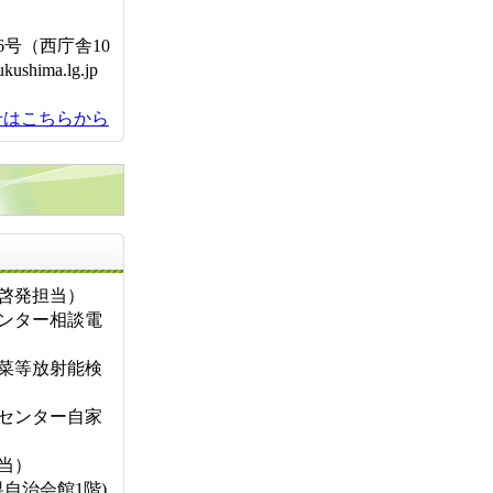
16号（西庁舎10
kushima.lg.jp
せはこちらから
お問い合せ先
普及啓発担当）
生活センター相談電
消費野菜等放射能検
費生活センター自家
担当）
自治会館1階)