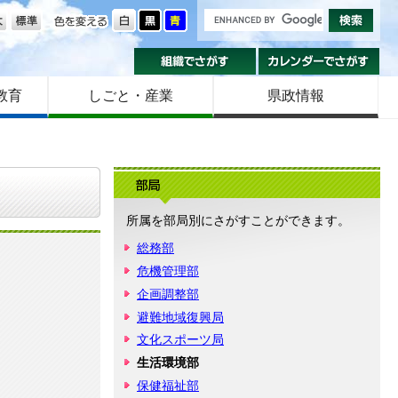
の大きさ
色を変える
組織でさがす
カ
教育
しごと・産業
県政情報
部
所属を部局別にさがすことができます。
総務部
危機管理部
企画調整部
避難地域復興局
文化スポーツ局
生活環境部
保健福祉部