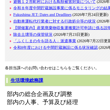
避難１２市町村における鳥獣被害対策について
(2026
令和８年度中間貯蔵施設事業に係るモニタリングの結
Fukushima JET: Dates and Deadlines
(2026年7月24日更新)
自動車運転代行業者に対する行政処分等の状況
(2026
【開催案内】産業廃棄物収集運搬業許可申請に係る説
除去土壌等の保管状況
(2026年7月23日更新)
「ふくしまの今を語る人」派遣事業
(2026年7月22日更
令和8年度における中間貯蔵施設に係る状況確認
(202
各担当課へのお問い合わせはこちらをご覧ください。
生活環境総務課
部内の総合企画及び調整
部内の人事、予算及び経理