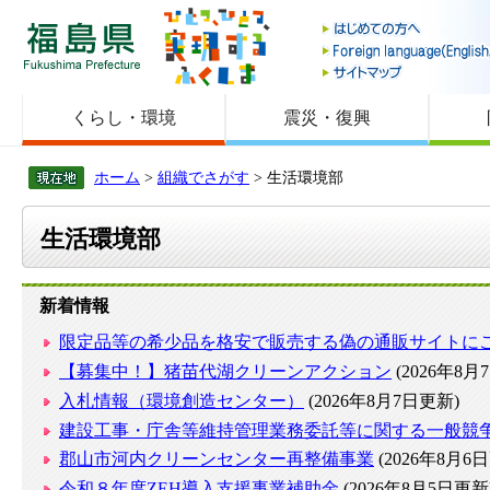
福島県
くらし・環境
震災・復興
ホーム
>
組織でさがす
> 生活環境部
生活環境部
新着情報
限定品等の希少品を格安で販売する偽の通販サイトに
【募集中！】猪苗代湖クリーンアクション
(2026年8月
入札情報（環境創造センター）
(2026年8月7日更新)
建設工事・庁舎等維持管理業務委託等に関する一般競
郡山市河内クリーンセンター再整備事業
(2026年8月6
令和８年度ZEH導入支援事業補助金
(2026年8月5日更新