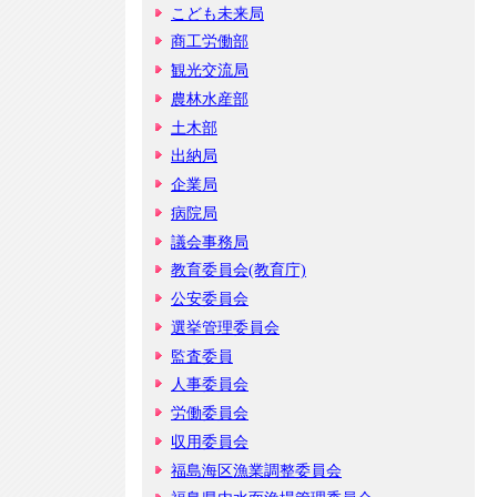
こども未来局
商工労働部
観光交流局
農林水産部
土木部
出納局
企業局
病院局
議会事務局
教育委員会(教育庁)
公安委員会
選挙管理委員会
監査委員
人事委員会
労働委員会
収用委員会
福島海区漁業調整委員会