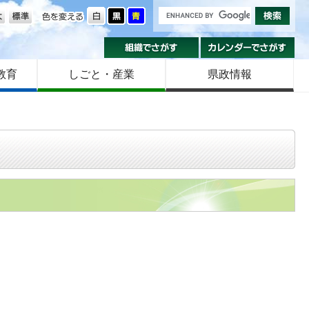
の大きさ
色を変える
組織でさがす
カ
教育
しごと・産業
県政情報