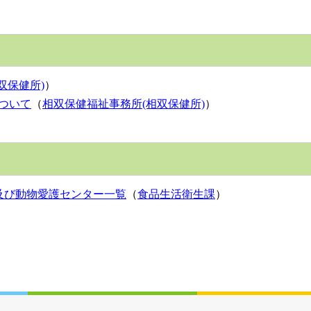
双保健所)
）
について
（
相双保健福祉事務所(相双保健所)
）
及び動物愛護センター一覧
（
食品生活衛生課
）