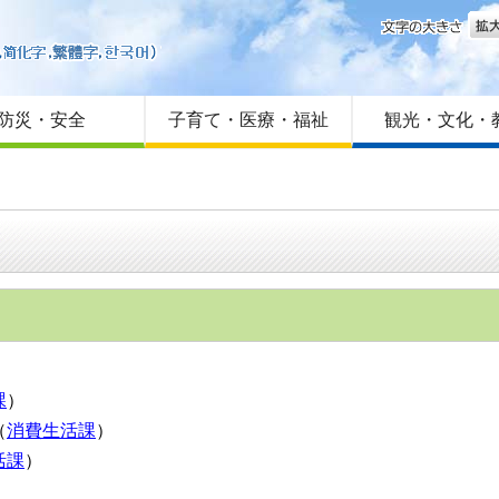
文字
はじめての方へ
Foreign language
サイトマップ
防災・安全
子育て・医療・福祉
観光・文化・
課
）
（
消費生活課
）
活課
）