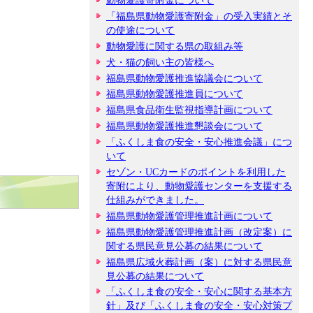
動物愛護寄附金について
「福島県動物愛護寄附金」の受入実績とそ
の使途について
動物愛護に関する県の取組み等
犬・猫の飼い主の皆様へ
福島県動物愛護推進協議会について
福島県動物愛護推進員について
福島県食品衛生監視指導計画について
福島県動物愛護推進懇談会について
「ふくしま食の安全・安心推進会議」につ
いて
セゾン・UCカードのポイントを利用した
寄附により、動物愛護センターを支援する
仕組みができました。
福島県動物愛護管理推進計画について
福島県動物愛護管理推進計画（改定案）に
関する県民意見公募の結果について
福島県広域火葬計画（案）に対する県民意
見公募の結果について
「ふくしま食の安全・安心に関する基本方
針」及び「ふくしま食の安全・安心対策プ