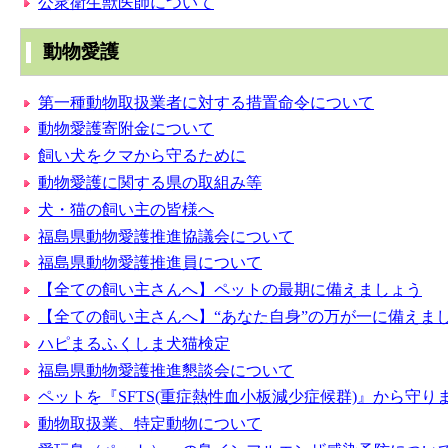
公衆衛生獣医師について
動物愛護
第一種動物取扱業者に対する措置命令について
動物愛護寄附金について
飼い犬をクマから守るために
動物愛護に関する県の取組み等
犬・猫の飼い主の皆様へ
福島県動物愛護推進協議会について
福島県動物愛護推進員について
【全ての飼い主さんへ】ペットの最期に備えましょう
【全ての飼い主さんへ】“あなた自身”の万が一に備えま
ハピまるふくしま犬猫検定
福島県動物愛護推進懇談会について
ペットを『SFTS(重症熱性血小板減少症候群)』から守り
動物取扱業、特定動物について