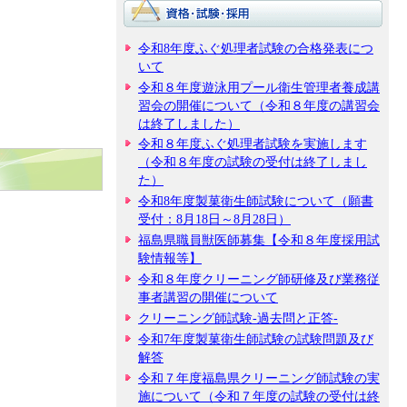
令和8年度ふぐ処理者試験の合格発表につ
いて
令和８年度遊泳用プール衛生管理者養成講
習会の開催について（令和８年度の講習会
は終了しました）
令和８年度ふぐ処理者試験を実施します
（令和８年度の試験の受付は終了しまし
た）
令和8年度製菓衛生師試験について（願書
受付：8月18日～8月28日）
福島県職員獣医師募集【令和８年度採用試
験情報等】
令和８年度クリーニング師研修及び業務従
事者講習の開催について
クリーニング師試験-過去問と正答-
令和7年度製菓衛生師試験の試験問題及び
解答
令和７年度福島県クリーニング師試験の実
施について（令和７年度の試験の受付は終