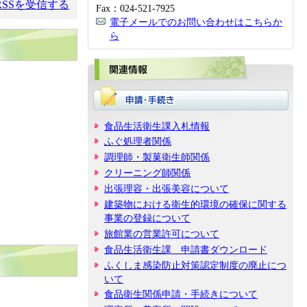
SSを受信する
Fax：024-521-7925
電子メールでのお問い合わせはこちらか
ら
関
食品生活衛生課入札情報
ふぐ処理者関係
調理師・製菓衛生師関係
クリーニング師関係
出張理容・出張美容について
建築物における衛生的環境の確保に関する
事業の登録について
旅館業の営業許可について
食品生活衛生課 申請書ダウンロード
ふくしま感染防止対策認定制度の廃止につ
いて
食品衛生関係申請・手続きについて