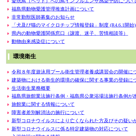
愛玩鳥（ペット）への鳥インフルエンザ感染予防につい
福島県動物愛護管理推進計画について
非常勤獣医師募集のお知らせ
「犬及び猫のマイクロチップ情報登録」制度 (R4.6.1開始
県内の動物愛護関係窓口（譲渡、迷子、苦情相談等）
動物由来感染症について
環境衛生
令和８年度遊泳用プール衛生管理者養成講習会の開催に
建築物における衛生的環境の確保に関する事業の登録に
生活衛生業務概要
福島県旅館業法施行条例・福島県公衆浴場法施行条例が
旅館業に関する情報について
障害者差別解消法の施行について
新型コロナウイルスにより亡くなられた方及びその疑い
新型コロナウイルスに係る特定建築物の対応について