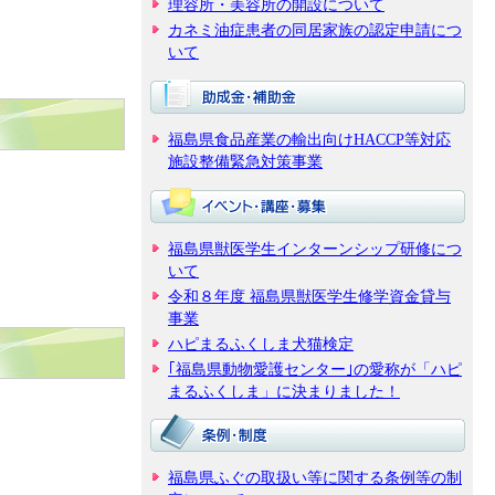
理容所・美容所の開設について
カネミ油症患者の同居家族の認定申請につ
いて
福島県食品産業の輸出向けHACCP等対応
施設整備緊急対策事業
福島県獣医学生インターンシップ研修につ
いて
令和８年度 福島県獣医学生修学資金貸与
事業
ハピまるふくしま犬猫検定
｢福島県動物愛護センター｣の愛称が「ハピ
まるふくしま」に決まりました！
福島県ふぐの取扱い等に関する条例等の制