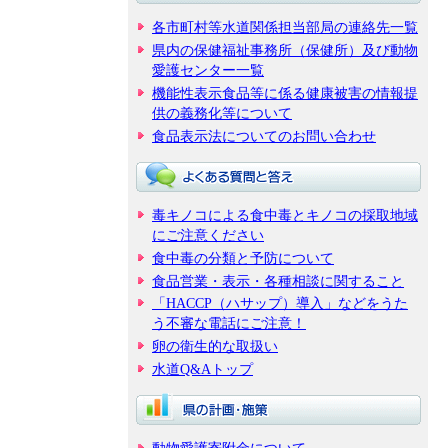
各市町村等水道関係担当部局の連絡先一覧
県内の保健福祉事務所（保健所）及び動物
愛護センター一覧
機能性表示食品等に係る健康被害の情報提
供の義務化等について
食品表示法についてのお問い合わせ
毒キノコによる食中毒とキノコの採取地域
にご注意ください
食中毒の分類と予防について
食品営業・表示・各種相談に関すること
「HACCP（ハサップ）導入」などをうた
う不審な電話にご注意！
卵の衛生的な取扱い
水道Q&Aトップ