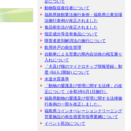
定について
動物取扱責任者について
福島県旅館業法施行条例・福島県公衆浴場
法施行条例が改正されました
食品衛生法が改正されました
指定成分等含有食品について
障害者差別解消法の施行について
飲用井戸の衛生管理
自動車による営業の県内自治体の相互乗り
入れについて
「犬及び猫のマイクロチップ情報登録」制
度 (R4.6.1開始) について
水道水質基準
「動物の愛護及び管理に関する法律」の改
正について（令和3年6月1日施行）
福島県動物の愛護及び管理に関する法律施
行条例の一部を改正しました。
福島県コインオペレーションクリーニング
営業施設の衛生措置等指導要綱について
イベント民泊について