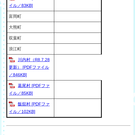
イル／83KB]
富岡町
大熊町
双葉町
浪江町
川内村（R8.7.28
更新） [PDFファイル
／846KB]
葛尾村 [PDFファ
イル／85KB]
飯舘村 [PDFファ
イル／102KB]