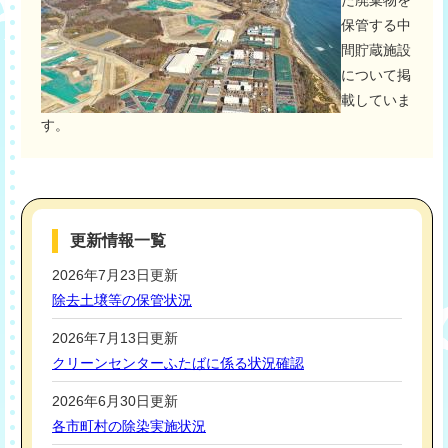
保管する中
間貯蔵施設
について掲
載していま
す。