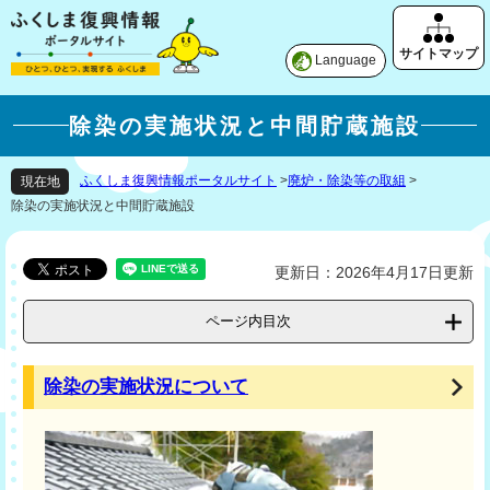
Language
除染の実施状況と中間貯蔵施設
ふくしま復興情報ポータルサイト
>
廃炉・除染等の取組
>
現在地
除染の実施状況と中間貯蔵施設
更新日：2026年4月17日更新
ページ内目次
除染の実施状況について