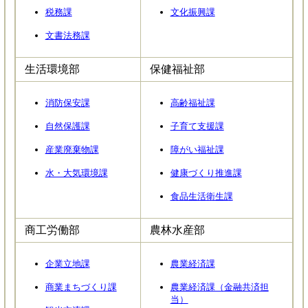
税務課
文化振興課
文書法務課
生活環境部
保健福祉部
消防保安課
高齢福祉課
自然保護課
子育て支援課
産業廃棄物課
障がい福祉課
水・大気環境課
健康づくり推進課
食品生活衛生課
商工労働部
農林水産部
企業立地課
農業経済課
商業まちづくり課
農業経済課（金融共済担
当）