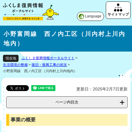
Language
小野富岡線 西ノ内工区（川内村上川内
地内）
ふくしま復興情報ポータルサイト
>
現在地
生活環境の整備
>
復旧・復興工事の状況
>
小野富岡線 西ノ内工区（川内村上川内地内）
更新日：2025年2月7日更新
ページ内目次
事業の概要