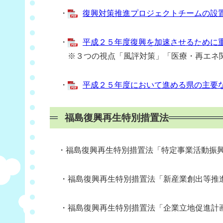
・
復興対策推進プロジェクトチームの設置 [
・
平成２５年度復興を加速させるために
※３つの視点「風評対策」「医療・再エネ関
・
平成２５年度において進める県の主要
福島復興再生特別措置法
・福島復興再生特別措置法「特定事業活動振興
・福島復興再生特別措置法「新産業創出等推
・福島復興再生特別措置法「企業立地促進計