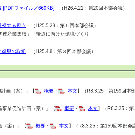
PDFファイル／669KB]
（H26.4.21：第20回本部会議）
重視する視点
（H25.5.28：第５回本部会議）
連産業集積」「帰還に向けた環境づくり」
な復興の取組
（H25.4.8：第３回本部会議）
計画（案）」【
概要
・
本文
】（R8.3.25：第159回
進事業促進計画（案）」【
概要
・
本文
】（R8.3.25：
画（案）」【
概要
・
本文
】（R8.3.25：第159回本部会