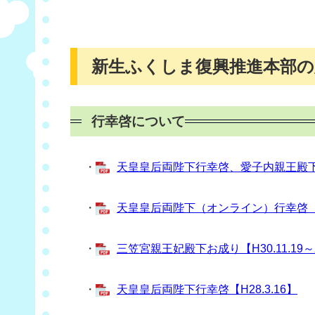
新生ふくしま復興推進本部の
行幸啓について
・
天皇皇后両陛下行幸啓、愛子内親王殿下お
・
天皇皇后両陛下（オンライン）行幸啓【R3
・
三笠宮親王妃殿下お成り【H30.11.19～
・
天皇皇后両陛下行幸啓【H28.3.16】