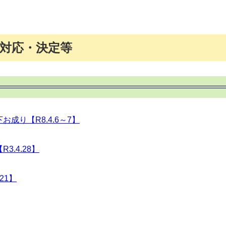
対応・決定等
成り【R8.4.6～7】
.4.28】
21】