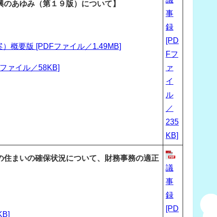
興のあゆみ（第１９版）について】
事
録
[PD
版 [PDFファイル／1.49MB]
Fフ
ァイル／58KB]
ァ
イ
ル
／
235
KB]
の住まいの確保状況について、財務事務の適正
議
事
録
[PD
B]