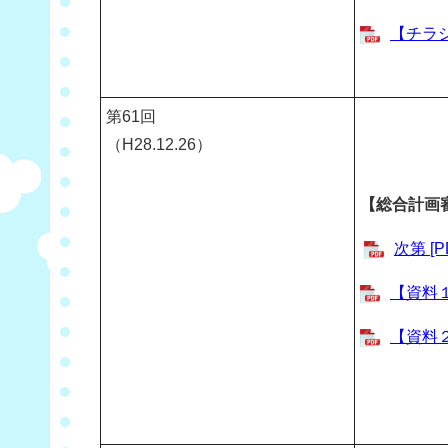
【チラシ
第
61
回
（H28.12.26）
【総合計画
次第 [
【資料１
【資料２