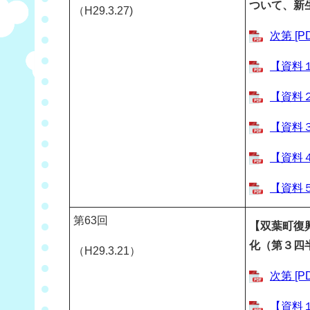
ついて、新
（H29.3.27)
次第 [P
【資料１
【資料２
【資料３
【資料４
【資料５
第63回
【双葉町復
化（第３四
（H29.3.21）
次第 [P
【資料１