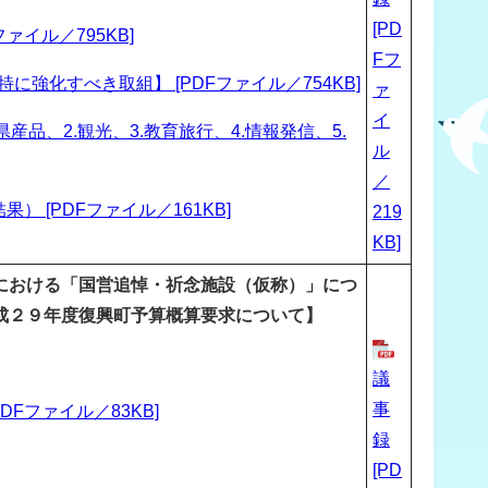
[PD
イル／795KB]
Fフ
強化すべき取組】 [PDFファイル／754KB]
ァ
イ
品、2.観光、3.教育旅行、4.情報発信、5.
ル
／
[PDFファイル／161KB]
219
KB]
における「国営追悼・祈念施設（仮称）」につ
成２９年度復興町予算概算要求について】
議
事
Fファイル／83KB]
録
[PD