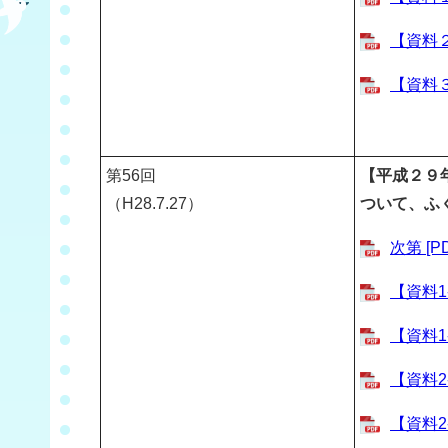
【資料２
【資料３
第
56
回
【平成２９
（H28.7.27）
ついて、ふ
次第 [P
【資料1
【資料1
【資料2
【資料2