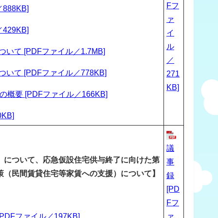
Fフ
88KB]
ァ
29KB]
イ
ル
 [PDFファイル／1.7MB]
／
 [PDFファイル／778KB]
271
KB]
要 [PDFファイル／166KB]
KB]
議
」について、応急仮設住宅供与終了に向けた第
事
策（民間賃貸住宅等家賃への支援）について】
録
[PD
Fフ
Fファイル／197KB]
ァ