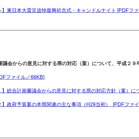
】東日本大震災追悼復興祈念式・キャンドルナイト [PDFファイ
審議会からの意見に対する県の対応（案）について、平成２９
PDFファイル／66KB]
】総合計画審議会からの意見に対する県の対応方針（案）について 
】政府予算案の本県関連の主な事項（H29当初） [PDFファイル