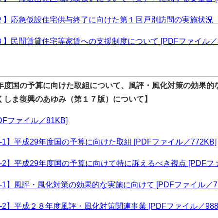
】応急仮設住宅供与終了に向けた第１回戸別訪問の実施状況（７月
】民間賃貸住宅等家賃への支援制度について [PDFファイル／33
年度国の予算に向けた取組について、風評・風化対策の効果的
くしま復興のあゆみ（第１７版）について】
DFファイル／81KB]
-1】平成29年度国の予算に向けた取組 [PDFファイル／772KB]
-2】平成29年度国の予算に向けて特に訴えるべき視点 [PDFファ
-1】風評・風化対策の効果的な実施に向けて [PDFファイル／77
-2】平成２８年度風評・風化対策関連事業 [PDFファイル／988