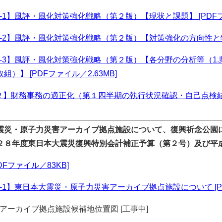
-1】風評・風化対策強化戦略（第２版）【現状と課題】 [PDFファ
-2】風評・風化対策強化戦略（第２版）【対策強化の方向性と特に
-3】風評・風化対策強化戦略（第２版）【各分野の分析等（1.県産
）】 [PDFファイル／2.63MB]
】財務事務の適正化（第１四半期の執行状況確認・自己点検結果） 
震災・原子力災害アーカイブ拠点施設について、復興祈念公園
２８年度東日本大震災復興特別会計補正予算（第２号）及び平
DFファイル／83KB]
-1】東日本大震災・原子力災害アーカイブ拠点施設について [PD
】アーカイブ拠点施設候補地位置図 [工事中]