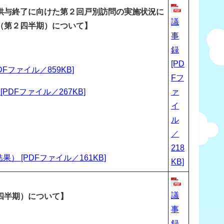
供与終了に向けた第２回戸別訪問の実施状況に
議
（第２四半期）について】
事
録
[PD
ファイル／859KB]
Fフ
DFファイル／267KB]
ァ
イ
ル
／
218
[PDFファイル／161KB]
KB]
議
四半期）について】
事
録