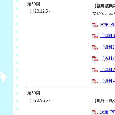
第60回
【福島復興
（H28.12.5）
ついて、ふ
次第 [P
【資料１
【資料2
【資料2
【資料３
【資料４
第
59
回
（H28.9.26）
【風評・風
次第 [P