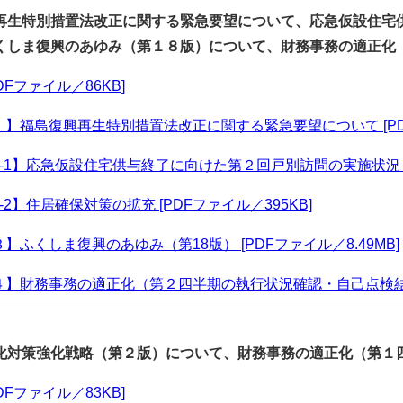
再生特別措置法改正に関する緊急要望について、応急仮設住宅
くしま復興のあゆみ（第１８版）について、財務事務の適正化
DFファイル／86KB]
】福島復興再生特別措置法改正に関する緊急要望について [PDF
-1】応急仮設住宅供与終了に向けた第２回戸別訪問の実施状況 [P
-2】住居確保対策の拡充 [PDFファイル／395KB]
】ふくしま復興のあゆみ（第18版） [PDFファイル／8.49MB]
】財務事務の適正化（第２四半期の執行状況確認・自己点検結果） 
化対策強化戦略（第２版）について、財務事務の適正化（第１
DFファイル／83KB]