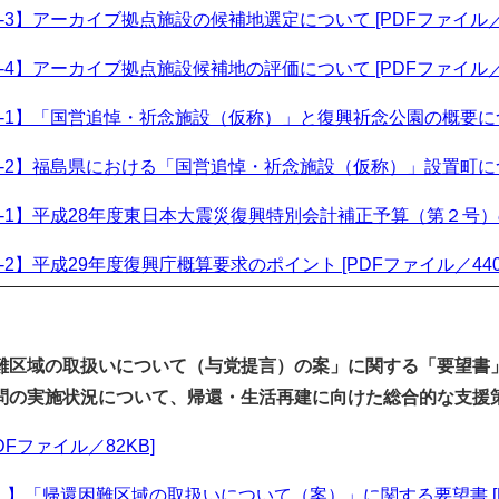
-3】アーカイブ拠点施設の候補地選定について [PDFファイル／8
-4】アーカイブ拠点施設候補地の評価について [PDFファイル／4
-1】「国営追悼・祈念施設（仮称）」と復興祈念公園の概要について
-2】福島県における「国営追悼・祈念施設（仮称）」設置町について
-1】平成28年度東日本大震災復興特別会計補正予算（第２号）の概
-2】平成29年度復興庁概算要求のポイント [PDFファイル／440
難区域の取扱いについて（与党提言）の案」に関する「要望書
問の実施状況について、帰還・生活再建に向け
た総合的な支援
DFファイル／82KB]
】「帰還困難区域の取扱いについて（案）」に関する要望書 [PD