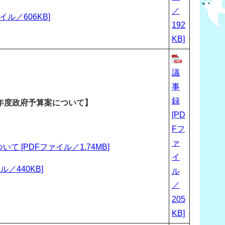
／
ル／606KB]
192
KB]
議
事
録
年度政府予算案について】
[PD
Fフ
ァ
[PDFファイル／1.74MB]
イ
／440KB]
ル
／
205
KB]