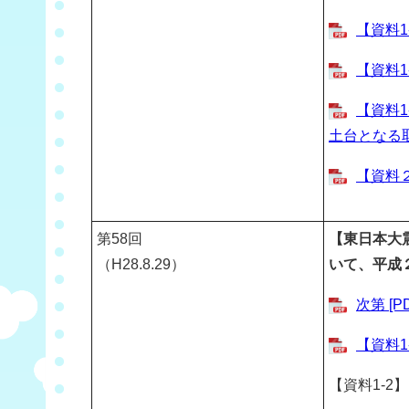
【資料1
【資料1
【資料1
土台となる取組
【資料２
第
58
回
【東日本大
（H28.8.29）
いて、平成
次第 [P
【資料1
【資料1-2