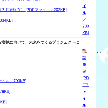
イ
末現在） [PDFファイル／202KB]
ル
／
4KB]
200
KB]
な実施に向けて、未来をつくるプロジェクトに
議
事
録
[PD
イル／793KB]
Fフ
8KB]
ァ
イ
KB]
ル