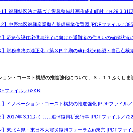
-1】復興特区法に基づく復興整備計画作成市町村（Ｈ29.3.31現在
-2】中野地区復興産業拠点整備事業位置図 [PDFファイル／395
】応急仮設住宅供与終了に向けた避難者の住まいの確保状況について
】財務事務の適正化（第３四半期の執行状況確認・自己点検結果） 
ション・コースト構想の推進強化について、３．１１ふくしま
DFファイル／63KB]
】イノベーション・コースト構想の推進強化 [PDFファイル／1.
】2017年 3.11ふくしま追悼復興祈念行事 [PDFファイル／722
】東北４県・東日本大震災復興フォーラムin東京 [PDFファイル／