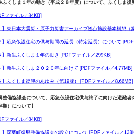
生ふくしま１年の動き（平成２８年度）について、ふくしま復
DFファイル／84KB]
】東日本大震災・原子力災害アーカイブ拠点施設基本構想（案）概要
】応急仮設住宅の供与期間の延長（特定延長）について [PDFフ
】新生ふくしま１年の動き [PDFファイル／299KB]
】新生ふくしま２０２０年に向けて [PDFファイル／4.77MB]
】ふくしま復興のあゆみ（第19版） [PDFファイル／8.66MB]
興整備協議会について、応急仮設住宅供与終了に向けた避難者
半期）について】
DFファイル／84KB]
】双葉町復興整備協議会の設立について [PDFファイル／138K