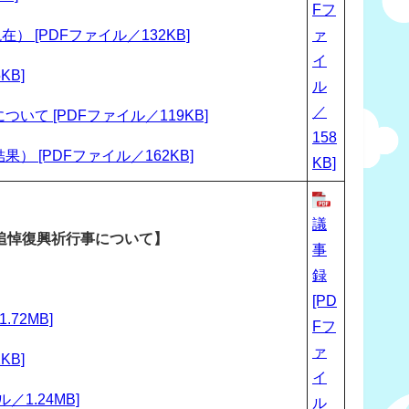
Fフ
） [PDFファイル／132KB]
ァ
イ
KB]
ル
／
 [PDFファイル／119KB]
158
[PDFファイル／162KB]
KB]
議
追悼復興祈行事について】
事
録
[PD
72MB]
Fフ
ァ
KB]
イ
1.24MB]
ル