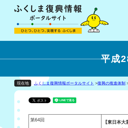
平成
ふくしま復興情報ポータルサイト
>
復興の推進体制
現在地
第64回
【東日本大