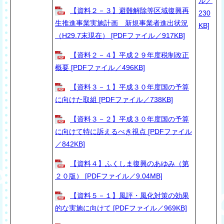
ル／
【資料２－３】避難解除等区域復興再
230
生推進事業実施計画 新規事業者進出状況
KB]
（H29.7末現在） [PDFファイル／917KB]
【資料２－４】平成２９年度税制改正
概要 [PDFファイル／496KB]
【資料３－１】平成３０年度国の予算
に向けた取組 [PDFファイル／738KB]
【資料３－２】平成３０年度国の予算
に向けて特に訴えるべき視点 [PDFファイル
／842KB]
【資料４】ふくしま復興のあゆみ（第
２０版） [PDFファイル／9.04MB]
【資料５－１】風評・風化対策の効果
的な実施に向けて [PDFファイル／969KB]