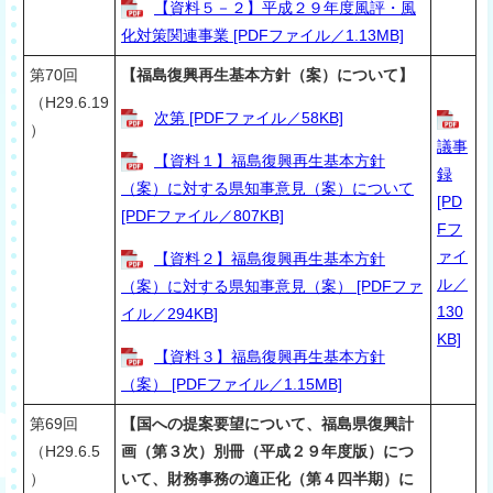
【資料５－２】平成２９年度風評・風
化対策関連事業 [PDFファイル／1.13MB]
第70回
【福島復興再生基本方針（案）について】
（
H
29.6.19
次第 [PDFファイル／58KB]
）
議事
【資料１】福島復興再生基本方針
録
（案）に対する県知事意見（案）について
[PD
[PDFファイル／807KB]
Fフ
ァイ
【資料２】福島復興再生基本方針
ル／
（案）に対する県知事意見（案） [PDFファ
130
イル／294KB]
KB]
【資料３】福島復興再生基本方針
（案） [PDFファイル／1.15MB]
第69回
【国への提案要望について、福島県復興計
（H2
9.6.5
画（第３次）別冊（平成２９年度版）につ
）
いて、財務事務の適正化（第４四半期）に