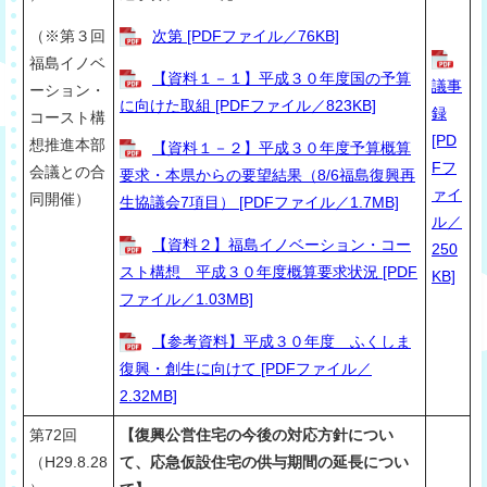
（※第３回
次第 [PDFファイル／76KB]
福島イノベ
【資料１－１】平成３０年度国の予算
議事
ーション・
に向けた取組 [PDFファイル／823KB]
録
コースト構
[PD
想推進本部
【資料１－２】平成３０年度予算概算
Fフ
会議との合
要求・本県からの要望結果（8/6福島復興再
ァイ
同開催）
生協議会7項目） [PDFファイル／1.7MB]
ル／
【資料２】福島イノベーション・コー
250
スト構想 平成３０年度概算要求状況 [PDF
KB]
ファイル／1.03MB]
【参考資料】平成３０年度 ふくしま
復興・創生に向けて [PDFファイル／
2.32MB]
第72回
【復興公営住宅の今後の対応方針につい
（H29.8.28
て、応急仮設住宅の供与期間の延長につい