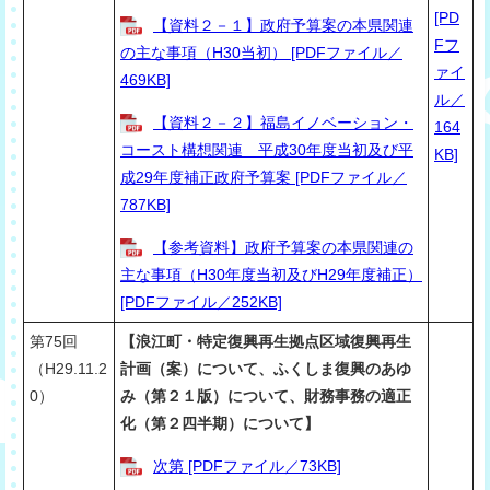
[PD
【資料２－１】政府予算案の本県関連
Fフ
の主な事項（H30当初） [PDFファイル／
ァイ
469KB]
ル／
【資料２－２】福島イノベーション・
164
コースト構想関連 平成30年度当初及び平
KB]
成29年度補正政府予算案 [PDFファイル／
787KB]
【参考資料】政府予算案の本県関連の
主な事項（H30年度当初及びH29年度補正）
[PDFファイル／252KB]
第75回
【浪江町・特定復興再生拠点区域復興再生
（H29.11.2
計画（案）について、ふくしま復興のあゆ
0）
み（第２１版）について、財務事務の適正
化（第２四半期）について】
次第 [PDFファイル／73KB]