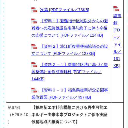
次第 [PDFファイル／73KB]
議事
【資料１】避難指示区域以外からの避
録
難者への応急仮設住宅供与終了に伴う今後
[PD
の支援について [PDFファイル／124KB]
Fフ
ァイ
【資料２】浪江町復興整備協議会の設
ル／
立について [PDFファイル／127KB]
161
【資料２－１】復興特区法に基づく復
KB]
興整備計画作成市町村 [PDFファイル／
144KB]
【資料２－２】福島県復興祈念公園事
業位置図 [PDFファイル／497KB]
第67回
【福島新エネ社会構想における再生可能エ
（H29.5.10
ネルギー由来水素プロジェクトに係る実証
）
候補地点の推薦について】