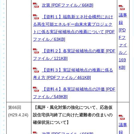
次第 [PDFファイル／66KB]
議事
【資料１】福島新エネ社会構想におけ
録
る再生可能エネルギー由来水素プロジェク
[PD
トに係る実証候補地点の推薦について [PDF
Fフ
ファイル／63KB]
ァイ
【資料２】各実証候補地点の概要 [PDF
ル／
ファイル／121KB]
169
KB]
【資料３】実証候補地点の推薦に係る
考え方 [PDFファイル／461KB]
【資料４】各実証候補地点の評価 [PDF
ファイル／549KB]
第66回
【風評・風化対策の強化について、応急仮
(
H29.4.24)
設住宅供与終了に向けた避難者の住まいの
確保状況について】
議事
録
次第 [PDFファイル／66KB]