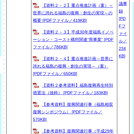
議事
【資料２－２】重点推進計画（案）～
録
世界に誇れる福島の復興・創生の実現～の
[PD
概要 [PDFファイル／419KB]
Fフ
【資料２－３】平成30年度福島イノベ
ァイ
ーション・コースト構想関連”県事業” [PDF
ル／
ファイル／786KB]
234
KB]
【資料２－４】重点推進計画～世界に
誇れる福島の復興・創生の実現～（案）
[PDFファイル／650KB]
【資料２参考資料】福島復興再生特別
措置法（抜粋） [PDFファイル／183KB]
【参考資料】復興関連行事（福島相双
復興シンポジウム） [PDFファイル／
570KB]
【参考資料】復興関連行事（平成29年