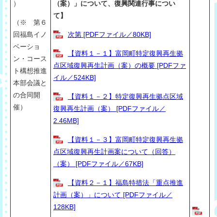
）
（案）」について、復興関連行事につい
て】
（※ 第６
回福島イノ
次第 [PDFファイル／80KB]
ベーショ
【資料１－１】富岡町特定復興再生拠
ン・コース
点区域復興再生計画（案）の概要 [PDFファ
ト構想推進
イル／524KB]
本部会議と
の合同開
【資料１－２】特定復興再生拠点区域
催）
復興再生計画（案） [PDFファイル／
2.46MB]
【資料１－３】富岡町特定復興再生拠
点区域復興再生計画案について（回答）
（案） [PDFファイル／67KB]
【資料２－１】福島特措法「重点推進
計画（案）」について [PDFファイル／
128KB]