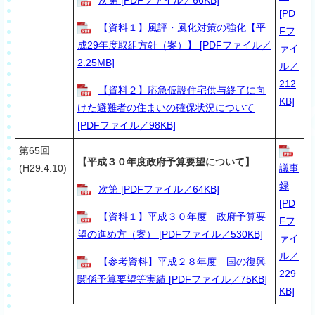
[PD
【資料１】風評・風化対策の強化【平
Fフ
成29年度取組方針（案）】 [PDFファイル／
ァイ
2.25MB]
ル／
212
【資料２】応急仮設住宅供与終了に向
KB]
けた避難者の住まいの確保状況について
[PDFファイル／98KB]
第65回
【平成３０年度政府予算要望について】
(
H29.4.10)
議事
録
次第 [PDFファイル／64KB]
[PD
【資料１】平成３０年度 政府予算要
Fフ
望の進め方（案） [PDFファイル／530KB]
ァイ
ル／
【参考資料】平成２８年度 国の復興
229
関係予算要望等実績 [PDFファイル／75KB]
KB]