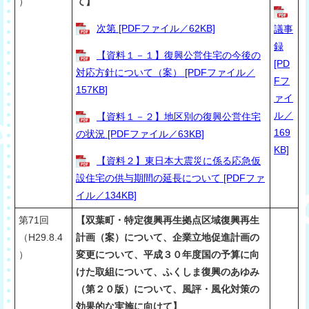
）
て】
次第 [PDFファイル／62KB]
議事
録
【資料１－１】復興公営住宅の今後の
[PD
対応方針について（案） [PDFファイル／
Fフ
157KB]
ァイ
ル／
【資料１－２】地区別の復興公営住宅
169
の状況 [PDFファイル／63KB]
KB]
【資料２】東日本大震災に係る応急仮
設住宅の供与期間の延長について [PDFファ
イル／134KB]
第71回
【双葉町・特定復興再生拠点区域復興再生
（H29.8.4
計画（案）について、企業立地促進計画の
）
変更について、平成３０年度国の予算に向
けた取組について、ふくしま復興のあゆみ
（第２０版）について、風評・風化対策の
効果的な実施に向けて】