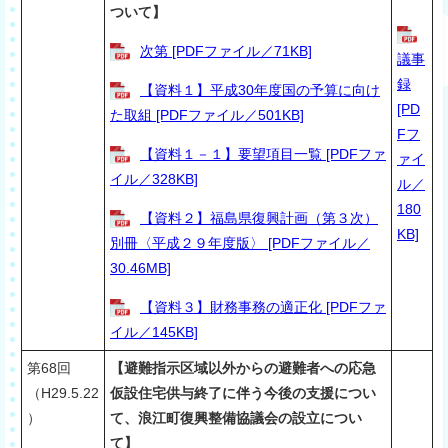
ついて】
次第 [PDFファイル／71KB]
議事
録
【資料１】平成30年度国の予算に向け
[PD
た取組 [PDFファイル／501KB]
Fフ
【資料１－１】要望項目一覧 [PDFファ
ァイ
イル／328KB]
ル／
180
【資料２】福島県復興計画（第３次）
KB]
別冊〈平成２９年度版〉 [PDFファイル／
30.46MB]
【資料３】財務事務の適正化 [PDFファ
イル／145KB]
第68回
【避難指示区域以外からの避難者への応急
（
H29.5.22
仮設住宅供与終了に伴う今後の支援につい
）
て、浪江町復興整備協議会の設立につい
て】