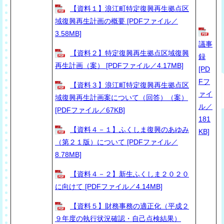
【資料１】浪江町特定復興再生拠点区
域復興再生計画の概要 [PDFファイル／
3.58MB]
議事
【資料２】特定復興再生拠点区域復興
録
再生計画（案） [PDFファイル／4.17MB]
[PD
Fフ
【資料３】浪江町特定復興再生拠点区
ァイ
域復興再生計画案について（回答）（案）
ル／
[PDFファイル／67KB]
181
【資料４－１】ふくしま復興のあゆみ
KB]
（第２１版）について [PDFファイル／
8.78MB]
【資料４－２】新生ふくしま２０２０
に向けて [PDFファイル／4.14MB]
【資料５】財務事務の適正化（平成２
９年度の執行状況確認・自己点検結果）