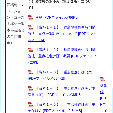
くしま復興のあゆみ（第２２版）につい
回福島イノ
て】
ベーショ
ン・コース
次第 [PDFファイル／86KB]
ト構想推進
【資料１－１】 福島復興再生特別措
本部会議と
置法「重点推進計画」について [PDFファイ
の合同開
ル／117KB]
催）
【資料１－２】 福島復興再生特別措
置法「重点推進計画」概要 [PDFファイル／
423KB]
【資料１－３】 重点推進計画（案）
[PDFファイル／634KB]
議事
【資料１－４】 重点推進計画認定申
録
請書（案） [PDFファイル／38KB]
[PD
【資料１－５】 「重点推進計画」主
Fフ
要な取組 [PDFファイル／2.84MB]
ァイ