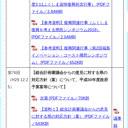
度3.11ふくしま追悼復興祈念行事） [PDFフ
ァイル／2.84MB]
【参考資料】復興関連行事（ふくしま
復興を考える県民シンポジウム2018）
[PDFファイル／2.04MB]
【参考資料】復興関連行事（第2回福島
イノベーション・コースト構想シンポジウ
ム） [PDFファイル／652KB]
第76回
【総合計画審議会からの意見に対する県の
（
H
29.12.2
対応方針（案）について、平成30
年度政府
5）
予算案等について】
次第 [PDFファイル／70KB]
【資料１】総合計画審議会からの意見
に対する県の対応方針（案） [PDFファイル
議事
／643KB]
録