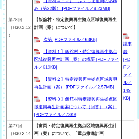
【資料４－２】 ふくしま復興のあゆ
み（第22版） [PDFファイル／8.23MB]
第78回
【飯舘村・特定復興再生拠点区域復興再生
（H30.3.12
計画（案）について】
）
次第 [PDFファイル／63KB]
議事
【資料１】飯舘村・特定復興再生拠点
録
区域復興再生計画（案）の概要 [PDFファイ
[PD
ル／619KB]
Fフ
ァイ
【資料２】特定復興再生拠点区域復興
ル／
再生計画（案） [PDFファイル／2.57MB]
149
KB]
【資料３】飯舘村特定復興再生拠点区
域復興再生計画案について（回答）（案）
[PDFファイル／73KB]
第77回
【富岡・特定復興再生拠点区域復興再生計
（H30.2.14
画（案）について、「重点推進計画