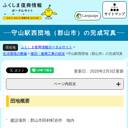
Language
守山駅西団地（郡山市）の完成写真
ふくしま復興情報ポータルサイト
>
現在地
生活環境の整備
>
復旧・復興工事の状況
>
守山駅西団地（郡山市）の完成写真
更新日：2020年2月3日更新
ページ内目次
団地概要
建設場所：郡山市田村町岩作 地内