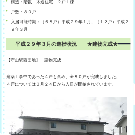
構造・階数：木造住宅 ２戸１棟
戸数：８０戸
入居可能時期：（６８戸）平成２９年１月、（１２戸）平成２
９年３月
平成２９年３月の進捗状況 ★建物完成★
【守山駅西団地】 建物完成
建築工事中であった４戸も含め、全８０戸が完成しました。
４戸については３月２４日から入居が開始されています。