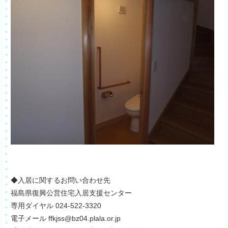
◆入居に関するお問い合わせ先
福島県復興公営住宅入居支援センター
専用ダイヤル 024-522-3320
電子メール ffkjss@bz04.plala.or.jp