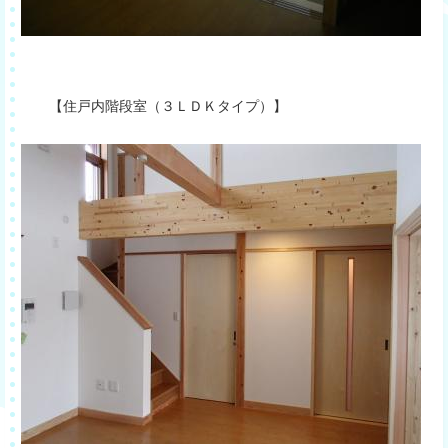
【住戸内階段室（３ＬＤＫタイプ）】