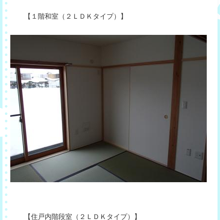
【１階和室（２ＬＤＫタイプ）】
【住戸内階段室（２ＬＤＫタイプ）】