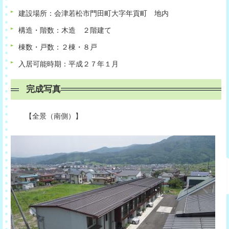
建設場所：会津若松市門田町大字年貢町 地内
構造・階数：木造 ２階建て
棟数・戸数：２棟・８戸
入居可能時期：平成２７年１月
完成写真
【全景（南側）】