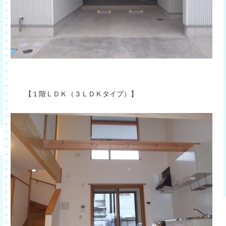
【１階ＬＤＫ（３ＬＤＫタイプ）】