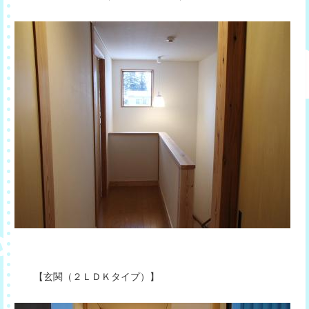
【玄関（２ＬＤＫタイプ）】