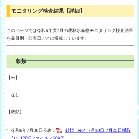
モニタリング検査結果【詳細】
このページでは令和6年度7月の農林水産物モニタリング検査結果
を品目別・公表日ごとに掲載しています。
穀類
【米】
なし
【穀類
】
令和6年7月30日公表：
穀類（R6年7月10日-7月23日採取
分） [PDFファイル／60KB]