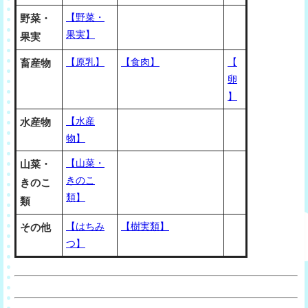
【野菜・
野菜・
果実】
果実
【原乳】
【食肉】
【
畜産物
卵
】
【水産
水産物
物】
【山菜・
山菜・
きのこ
きのこ
類】
類
【はちみ
【樹実類】
その他
つ】