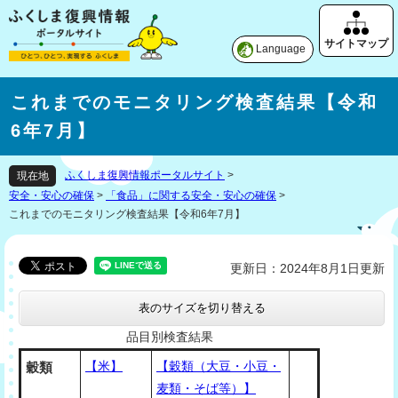
Language
これまでのモニタリング検査結果【令和
6年7月】
ふくしま復興情報ポータルサイト
>
現在地
安全・安心の確保
>
「食品」に関する安全・安心の確保
>
これまでのモニタリング検査結果【令和6年7月】
更新日：2024年8月1日更新
表のサイズを切り替える
品目別検査結果
【米】
【穀類（大豆・小豆・
穀類
麦類・そば等）】