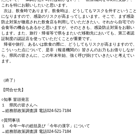
これを特にお願いしたいと思います。
次は、飲食時であります。飲食時は、どうしてもマスクを外すということ
になりますので、感染のリスクが高まってしまいます。そこで、まず感染
防止対策が徹底された飲食店を利用していただきたい。それから自宅での
会食等の機会もあるかと思いますが、そのときも、感染防止対策をお願い
します。また、旅行・帰省等で県をまたいだ移動先においても、第三者認
証制度の認証店を使っていただくことが重要です。
帰省や旅行、あるいは飲食の際に、どうしてもリスクが高まりますので、
こういった点について、是非（報道機関の）皆さんのお力もお借りしなが
ら、県民の皆さんに、この年末年始、強く呼び掛けていきたいと考えてい
ます。
（終了）
【問合せ先】
○知事 冒頭発言
１ 県民の皆さんへ
→総務部政策調査課 電話024-521-7184
○質問事項
１ 今年一年の総括及び「今年の漢字」について
→総務部政策調査課 電話024-521-7184