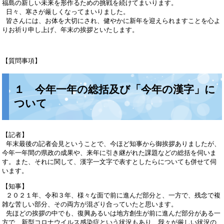
福島の新しい未来を形作るための挑戦を続けてまいります。
日々、寒さが厳しくなってまいりました。
皆さんには、お体を大切にされ、健やかに新年を迎えられますことを心よ
りお祈り申し上げ、年末の挨拶といたします。
【質問事項】
１ 今年一年の総括及び「今年の漢字」に
ついて
【記者】
年末最後の記者会見ということで、今ほど知事から御挨拶ありましたが、
今年一年間の県政の成果や、来年に引き継がれた課題などの総括を伺いま
す。また、それに関して、漢字一文字で表すとしたらについても併せて伺
います。
【知事】
２０２１年、令和３年、様々な面で前に進んだ部分と、一方で、残念で複
雑な苦しい部分、その両方が混ざり合っていたと思います。
先ほどの挨拶の中でも、復興あるいは地方創生が前に進んだ部分がある一
方で、新型コロナウイルス感染症という状況もあり、我々が厳しい状況の