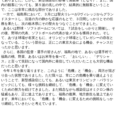
でありました。しかし、新型感染症の影響で無観客（となり）、また、国
内の観客についても、第５波の兆しの中で、結果的に無観客ということ
で、ここは非常に残念な部分でありました。
一方で、福島県において、３月には聖火リレーがJヴィレッジからグラン
ドスタートし、沿道の方の静かな応援のもとで、３日間しっかりとその任
務を果たし、次の栃木県にその聖火をつなぐことができました。
あるいは野球・ソフトボールについては、７試合をしっかりと開催し、そ
の後、野球の代表、ソフトボールの代表が金メダルを獲得された。そし
て、あづま球場が名実ともに、オリンピック球場としてレガシーの存在と
なっている。こういう部分は、正にこの東京大会による機会、チャンスだ
ったかと思います。
さらに、各国の監督・選手の皆さんが、福島の地で、あるいは選手村で、
福島の桃、野菜、あるいはお米等を食べて、「おいしい」、「デリシャ
ス」と言って笑顔になって国内外に発信していただいたことも大切な機会
だったと思います。
今年１年を振り返りますと、このように「危機」と「機会」、両方が混ざ
り合った状態でありました。ただ我々は、常にこの危機を乗り越えようと
いうことで、新型感染症にしても、あるいは東京オリンピック・パラリン
ピックにしても、様々な挑戦を継続して、「危機」を「機会」に変えてい
くための努力を続けてきました。まだ残念ながら感染症はオミクロン株の
猛威もあり、正に途上でありますし、福島の復興、地方創生も途上であり
ます。来年においても、「危機」を「機会」に変えるための挑戦をしっか
り継続していきたいと考えています。