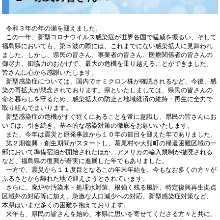
令和３年の年の瀬を迎えました。
この一年、新型コロナウイルス感染症が世界各国で猛威を振るい、そして
福島県においても、第５波の際には、これまでにない感染拡大に見舞われ
ました。しかし、県民の皆さん、事業者の皆さん、医療関係者の皆さんの
御尽力、御協力のおかげで、最大の危機を乗り越えることができました。
皆さんに心から感謝いたします。
新型感染症については、国内でオミクロン株が確認されるなど、今後、感
染の再拡大が懸念されております。県といたしましては、県民の皆さんの
命と暮らしを守るため、感染拡大の防止と地域経済の維持・再生に全力で
取り組んでまいります。
新型感染症の危機がすぐ近くにあることを常に意識し、県民の皆さんにお
いては、引き続き、基本的な感染対策の徹底をお願いいたします。
また、今年は震災と原発事故から１０年の節目を迎えた年でありました。
第２期復興・創生期間がスタートし、葛尾村や大熊町の帰還困難区域の一
部において準備宿泊が開始されたほか、アメリカの輸入規制が撤廃される
など、福島県の復興が着実に進展した年でもありました。
一方で、震災から１１度目となるこの年末年始を、今もなお多くの方々が
ふるさとから離れた地で迎えようとされています。
さらに、廃炉や汚染水・処理水対策、根強く残る風評、特定復興再生拠点
区域外の対応等に加え、急激な人口減少への対応、新型感染症対策など、
本県はいまだ多くの困難を抱えております。
来年も、県民の皆さんを始め、本県に思いを寄せてくださる方々と共に、