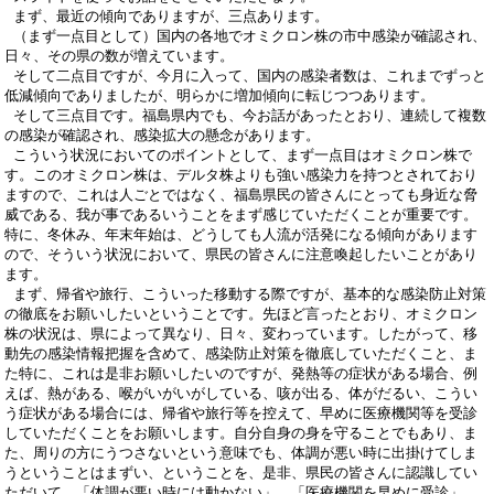
まず、最近の傾向でありますが、三点あります。
（まず一点目として）国内の各地でオミクロン株の市中感染が確認され、
日々、その県の数が増えています。
そして二点目ですが、今月に入って、国内の感染者数は、これまでずっと
低減傾向でありましたが、明らかに増加傾向に転じつつあります。
そして三点目です。福島県内でも、今お話があったとおり、連続して複数
の感染が確認され、感染拡大の懸念があります。
こういう状況においてのポイントとして、まず一点目はオミクロン株で
す。このオミクロン株は、デルタ株よりも強い感染力を持つとされており
ますので、これは人ごとではなく、福島県民の皆さんにとっても身近な脅
威である、我が事であるいうことをまず感じていただくことが重要です。
特に、冬休み、年末年始は、どうしても人流が活発になる傾向があります
ので、そういう状況において、県民の皆さんに注意喚起したいことがあり
ます。
まず、帰省や旅行、こういった移動する際ですが、基本的な感染防止対策
の徹底をお願いしたいということです。先ほど言ったとおり、オミクロン
株の状況は、県によって異なり、日々、変わっています。したがって、移
動先の感染情報把握を含めて、感染防止対策を徹底していただくこと、ま
た特に、これは是非お願いしたいのですが、発熱等の症状がある場合、例
えば、熱がある、喉がいがいがしている、咳が出る、体がだるい、こうい
う症状がある場合には、帰省や旅行等を控えて、早めに医療機関等を受診
していただくことをお願いします。自分自身の身を守ることでもあり、ま
た、周りの方にうつさないという意味でも、体調が悪い時に出掛けてしま
うということはまずい、ということを、是非、県民の皆さんに認識してい
ただいて、「体調が悪い時には動かない」、「医療機関を早めに受診」、