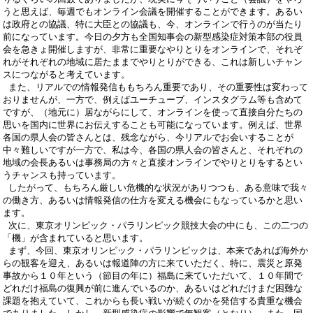
うと思えば、毎週でもオンライン会議を開催することができます。あるい
は政府との協議、特に大臣との協議も、今、オンラインで行うのが当たり
前になっています。今日の夕方も全国知事会の新型感染症対策本部の役員
会を急きょ開催しますが、非常に重要なやりとりをオンラインで、それぞ
れがそれぞれの地域に居たままでやりとりができる、これは新しいチャン
スにつながると考えています。
また、リアルでの情報発信ももちろん重要であり、その重要性は変わって
おりませんが、一方で、例えばユーチューブ、インスタグラム等も含めて
ですが、（地元に）居ながらにして、オンラインを使って直接自分たちの
思いを国内に世界にお伝えすることも可能になっています。例えば、世界
各国の県人会の皆さんとは、残念ながら、今リアルでお会いすることが
中々難しいですが一方で、私は今、各国の県人会の皆さんと、それぞれの
地域の会長あるいは事務局の方々と直接オンラインでやりとりをするとい
うチャンスも持っています。
したがって、もちろん厳しい危機的な状況がありつつも、ある意味で我々
の働き方、あるいは情報発信の仕方を変える機会にもなっているかと思い
ます。
次に、東京オリンピック・パラリンピック競技大会の中にも、この二つの
「機」が含まれていると思います。
まず、今回、東京オリンピック・パラリンピックは、本来であれば海外か
らの観客を迎え、あるいは報道陣の方に来ていただく、特に、震災と原発
事故から１０年という（節目の年に）福島に来ていただいて、１０年間で
どれだけ福島の復興が前に進んでいるのか、あるいはどれだけまだ困難な
課題を抱えていて、これからも長い戦いが続くのかを発信する貴重な機会