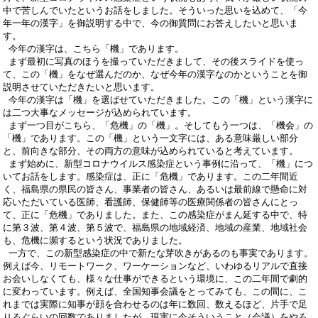
中で苦しんでいたというお話をしました。そういった思いを込めて、「今
年一年の漢字」を御説明する中で、今の御質問にお答えしたいと思いま
す。
今年の漢字は、こちら「機」であります。
まず最初に写真のほうを撮っていただきまして、その後スライドを使っ
て、この「機」をなぜ選んだのか、なぜ今年の漢字なのかということを御
説明させていただきたいと思います。
今年の漢字は「機」を選ばせていただきました。この「機」という漢字に
は二つ大事なメッセージが込められています。
まず一つ目がこちら、「危機」の「機」。そしてもう一つは、「機会」の
「機」であります。この「機」という一文字には、ある意味厳しい部分
と、前向きな部分、その両方の意味が込められていると考えています。
まず始めに、新型コロナウイルス感染症という事例に沿って、「機」につ
いてお話をします。感染症は、正に「危機」であります。この二年間近
く、福島県の県民の皆さん、事業者の皆さん、あるいは最前線で懸命に対
応いただいている医師、看護師、保健師等の医療関係者の皆さんにとっ
て、正に「危機」でありました。また、この感染症がまん延する中で、特
に第３波、第４波、第５波で、福島県の地域経済、地域の産業、地域社会
も、危機に瀕するという状況でありました。
一方で、この新型感染症の中で新たな芽吹きがあるのも事実であります。
例えば今、リモートワーク、ワーケーションなど、いわゆるリアルで直接
お会いしなくても、様々な仕事ができるという環境に、この二年間で劇的
に変わっています。例えば、全国知事会議をとってみても、この間に、こ
れまでは実際に知事が顔を合わせるのは年に数回、数えるほど、片手で足
りるぐらいの回数でありましたが、現実に今そういうこと（会議）をやろ