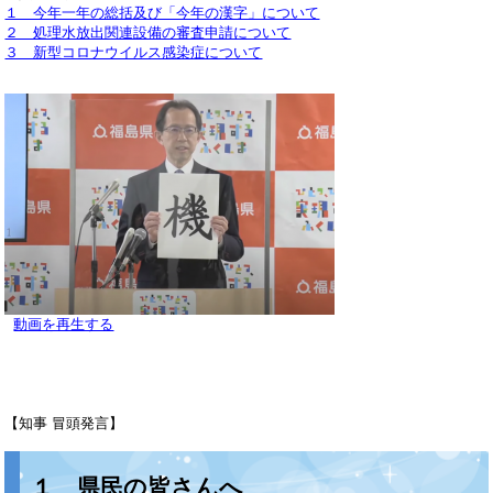
１ 今年一年の総括及び「今年の漢字」について
２ 処理水放出関連設備の審査申請について
３ 新型コロナウイルス感染症について
動画を再生する
【知事 冒頭発言】
１ 県民の皆さんへ