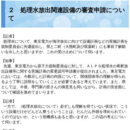
２ 処理水放出関連設備の審査申請につい
て
【記者】
処理水について、東京電力が海洋放出に向けて設備計画などの実施計画を
規制委員会に先週提出し、県と二町（大熊町及び双葉町）にも事前了解願
いを出したと思いますが、これの受け止めについて伺います。
【知事】
先週、東京電力から原子力規制委員会に対して、ＡＬＰＳ処理水の希釈放
出設備等に関する実施計画の変更認可申請書が提出されました。東京電力
においては、今般示した計画の内容について、関係団体等の理解が得られ
るよう丁寧に説明をしていくことが必要であると考えています。また、県
としては、今後、専門家の皆さんの御意見も伺いながら、計画の安全面に
ついて確認を進めてまいります。
【記者】
一方で、（処理水放出について）必ずしも理解を得ていない状況で、こう
いう設備だけがどんどん整うということは、だんだん外堀を埋められてい
くのではないか、という危機感もあると思いますが、この辺の考えについ
て伺います。