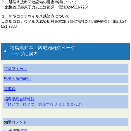
２ 処理水放出関連設備の審査申請について
→危機管理部原子力安全対策課 電話024-521-7254
３ 新型コロナウイルス感染症について
→新型コロナウイルス感染症対策本部（保健福祉部地域医療課） 電話024-
521-7238
福島県知事 内堀雅雄のページ
トップに戻る
プロフィール
県議会所信表明
交際費
福島県総合情報誌
「ひとつ、ひとつ、実現する ふくしままっぷ」
知事コメント
平成26年度