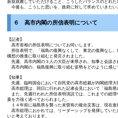
新規就農していただけること、こうしたバランスのとれた
今後も、こうした思いを、政府に対して求めていきたい
６ 高市内閣の所信表明について
【記者】
高市首相の所信表明についてお伺いします。
所信表明で、「福島の復興なくして、東北の復興なし。
構想の推進に取り組むと発言されました。
先週、高市内閣の３人の大臣が来県され、知事と会談さ
高市内閣の、福島復興に取り組む姿勢をどのように感じ
【知事】
先週、臨時国会において自民党の高市総裁が内閣総理大
高市総理は、同日に行われた記者会見において「福島県
また、先週行われた所信表明演説では、これまでの総理
葉を力強く述べておられました。
１４年前に福島県を襲った未曽有の複合災害は、現在進
高市総理におかれては、リーダーシップを発揮していた
いと考えております。