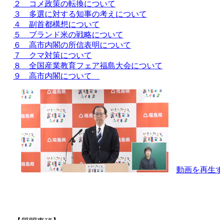
２ コメ政策の転換について
３ 多選に対する知事の考えについて
４ 副首都構想について
５ ブランド米の戦略について
６ 高市内閣の所信表明について
７ クマ対策について
８ 全国産業教育フェア福島大会について
９ 高市内閣について
動画を再生