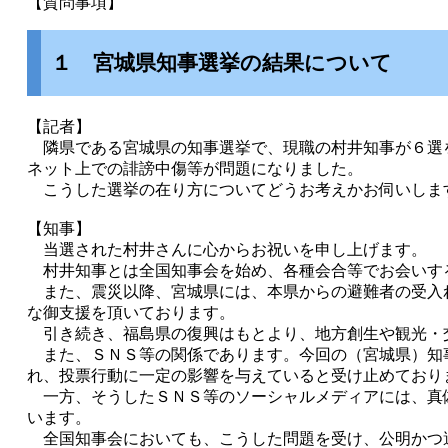
【質問事項】
１ 宮城県知事選挙の結果について
【記者】
隣県である宮城県の知事選挙で、現職の村井知事が６選
ネット上での誹謗中傷等が問題になりました。
こうした選挙の在り方についてどうお考えかお伺いしま
【知事】
当選された村井さんに心からお祝いを申し上げます。
村井知事とは全国知事会を始め、各種会合等でお会いす
また、震災以降、宮城県には、本県からの避難者の受入
な御支援を頂いております。
引き続き、福島県の復興はもとより、地方創生や観光・
また、ＳＮＳ等の関係であります。今回の（宮城県）知
れ、投票行動に一定の影響を与えていると受け止めてお
一方、そうしたＳＮＳ等のソーシャルメディアには、真
います。
全国知事会においても、こうした問題を受け、公明かつ