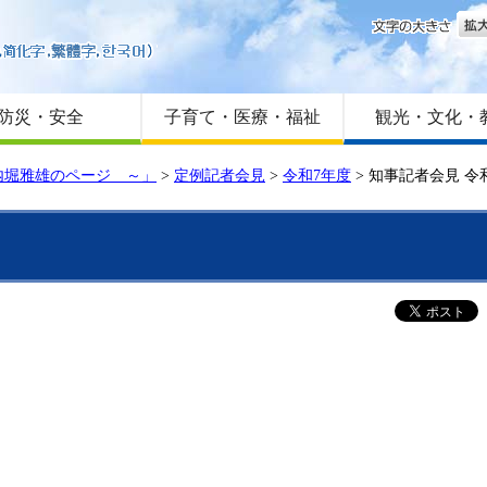
文字
はじめての方へ
Foreign language
サイトマップ
防災・安全
子育て・医療・福祉
観光・文化・
内堀雅雄のページ ～」
>
定例記者会見
>
令和7年度
>
知事記者会見 令和