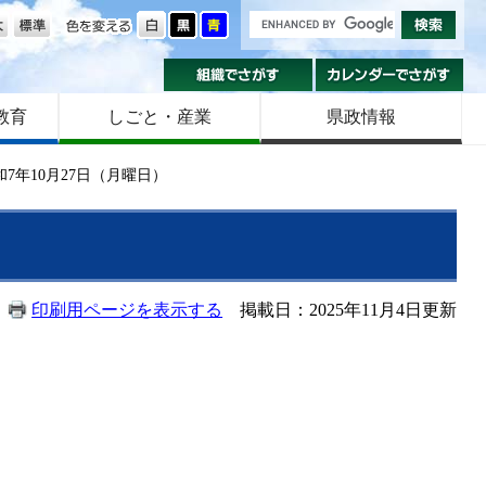
の大きさ
色を変える
組織でさがす
カ
教育
しごと・産業
県政情報
7年10月27日（月曜日）
印刷用ページを表示する
掲載日：2025年11月4日更新