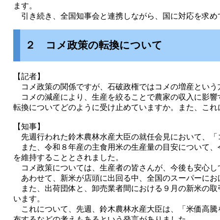
ます。
引き続き、全国知事会と連携しながら、国に対応を求め
２ コメ政策の転換について
【記者】
コメ政策の関係ですが、石破政権ではコメの増産という
コメの減産により、生産を絞ることで農家の収入に影響
転換についてどのように受け止めていますか。また、これ
【知事】
先週行われた鈴木農林水産大臣の就任会見において、「
また、令和８年産の主食用米の生産量の目安について、
を維持することとされました。
コメ政策については、生産者の皆さんが、今後も安心し
あわせて、新米が店頭に出回る中、全国のスーパーにお
また、出荷団体と、卸売業者間における９月の新米の取
います。
これについて、先週、鈴木農林水産大臣は、「米価高騰
布するなどの考えもあるという発言がありました。