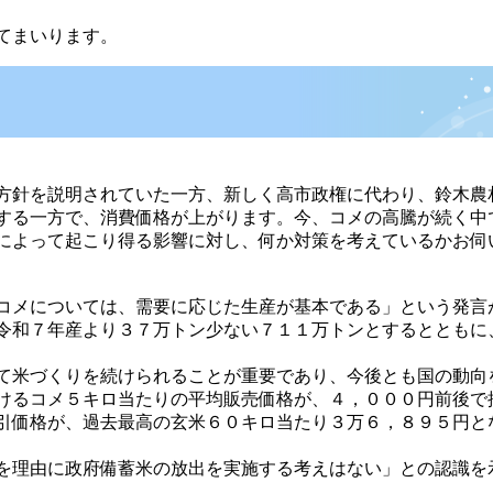
てまいります。
方針を説明されていた一方、新しく高市政権に代わり、鈴木農
する一方で、消費価格が上がります。今、コメの高騰が続く中
によって起こり得る影響に対し、何か対策を考えているかお伺
コメについては、需要に応じた生産が基本である」という発言
令和７年産より３７万トン少ない７１１万トンとするとともに
て米づくりを続けられることが重要であり、今後とも国の動向
けるコメ５キロ当たりの平均販売価格が、４，０００円前後で
引価格が、過去最高の玄米６０キロ当たり３万６，８９５円と
を理由に政府備蓄米の放出を実施する考えはない」との認識を